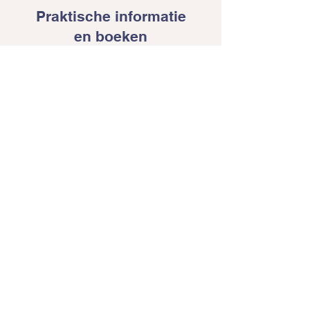
Praktische informatie
en boeken
Praktijk in De Meern
De Dompelaar 7, 3454 XZ Utrecht
(De Meern)
Makkelijk bereikbaar vanuit
Vleuten en Leidsche Rijn.
Route via Google Maps
Lees meer over de praktijk
Boeken is eenvoudig
Kies je behandeling en maak je
afspraak via WhatsApp, telefoon, of
het contactformulier.
Afspraak maken