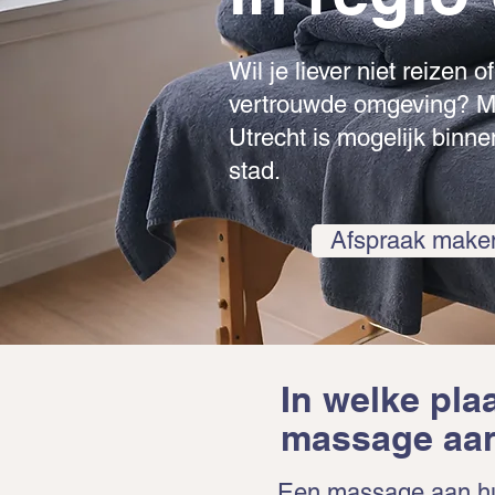
Wil je liever niet reizen 
vertrouwde omgeving? Ma
Utrecht is mogelijk bin
stad.
Afspraak make
In welke pla
massage aan
Een massage aan hui