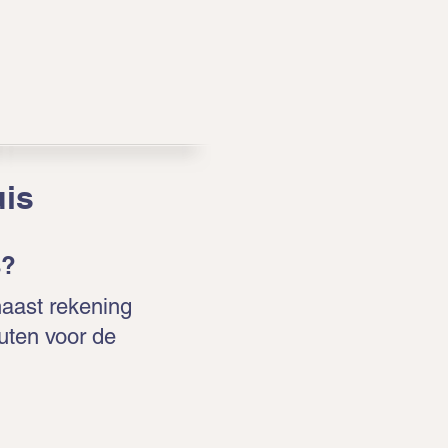
uis
s?
naast rekening
uten voor de