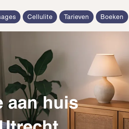
sages
Cellulite
Tarieven
Boeken
 aan huis
 Utrecht