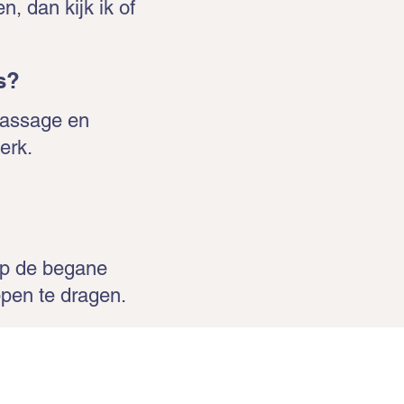
, dan kijk ik of
s?
massage en
erk.
 op de begane
ppen te dragen.